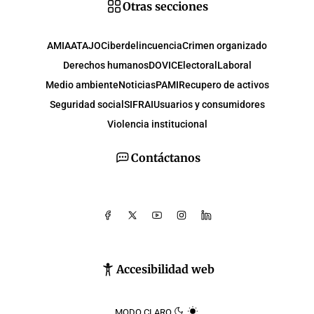
Otras secciones
AMIA
ATAJO
Ciberdelincuencia
Crimen organizado
Derechos humanos
DOVIC
Electoral
Laboral
Medio ambiente
Noticias
PAMI
Recupero de activos
Seguridad social
SIFRAI
Usuarios y consumidores
Violencia institucional
Contáctanos
Accesibilidad web
MODO CLARO