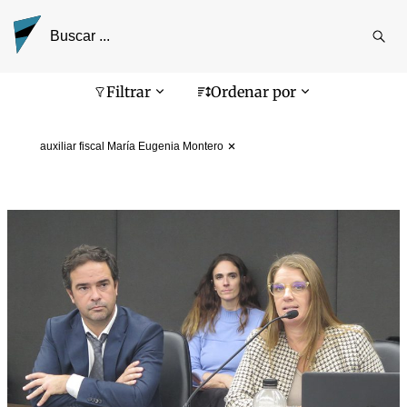
Reali
busq
Pantalla de búsqueda
Filtrar
Ordenar por
auxiliar fiscal María Eugenia Montero