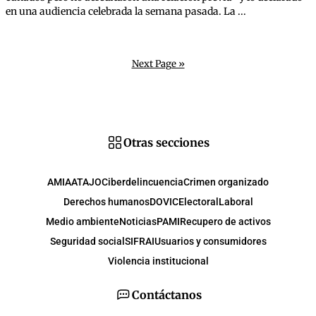
en una audiencia celebrada la semana pasada. La ...
Next Page »
Otras secciones
AMIA
ATAJO
Ciberdelincuencia
Crimen organizado
Derechos humanos
DOVIC
Electoral
Laboral
Medio ambiente
Noticias
PAMI
Recupero de activos
Seguridad social
SIFRAI
Usuarios y consumidores
Violencia institucional
Contáctanos