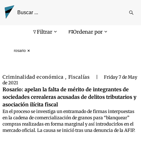
Reali
busq
Pantalla de búsqueda
Filtrar
Ordenar por
rosario
Criminalidad económica
Fiscalías
,
|
Friday 7 de May
de 2021
Rosario: apelan la falta de mérito de integrantes de
sociedades cerealeras acusadas de delitos tributarios y
asociación ilícita fiscal
En el proceso se investiga un entramado de firmas interpuestas
en la cadena de comercialización de granos para “blanquear”
compras realizadas en forma marginal y así introducirlos en el
mercado oficial. La causa se inició tras una denuncia de la AFIP.