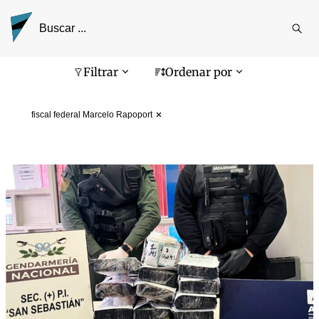
Reali
busq
Pantalla de búsqueda
Filtrar
Ordenar por
fiscal federal Marcelo Rapoport