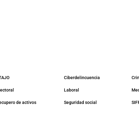
TAJO
Ciberdelincuencia
Cri
lectoral
Laboral
Med
ecupero de activos
Seguridad social
SIF