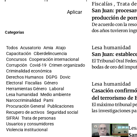
Fiscalías
Trata d
,
San Juan: procesar
Aplicar
producción de porn
De acuerdo con la reso
dos años tuvieron ingr
Categorias
Lesa humanidad
Todos
Acusatorio
Amia
Atajo
Capacitación
Ciberdelincuencia
San Juan: establec
Concursos
Cooperación internacional
El Tribunal Oral Feder
Corrupción
Covid-19
Crimen organizado
bodas de oro del imput
Criminalidad económica
Derechos Humanos
DGPG
Dovic
Electoral
Fiscalías
Género
Lesa humanidad
Herramientas Género
Laboral
Casación confirmó 
Lesa humanidad
Medio ambiente
del terrorismo de 
Narcocriminalidad
Pami
El máximo tribunal pe
Procuración General
Publicaciones
las investigaciones par
Recupero de activos
Seguridad social
SIFRAI
Trata de personas
Usuarios y consumidores
Les
Violencia institucional
San