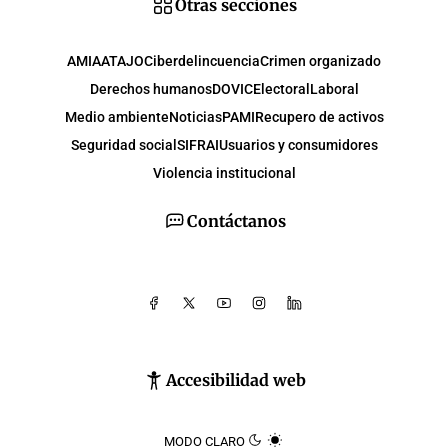
Otras secciones
AMIA
ATAJO
Ciberdelincuencia
Crimen organizado
Derechos humanos
DOVIC
Electoral
Laboral
Medio ambiente
Noticias
PAMI
Recupero de activos
Seguridad social
SIFRAI
Usuarios y consumidores
Violencia institucional
Contáctanos
Accesibilidad web
MODO CLARO