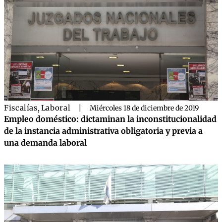
Fiscalías
,
Laboral
|
Miércoles 18 de diciembre de 2019
Empleo doméstico: dictaminan la inconstitucionalidad
de la instancia administrativa obligatoria y previa a
una demanda laboral