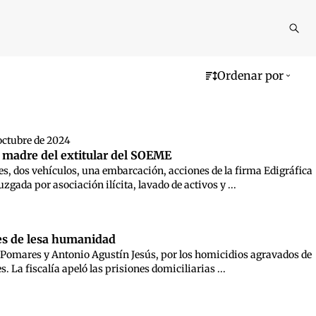
Reali
busq
Ordenar por
octubre de 2024
a madre del extitular del SOEME
les, dos vehículos, una embarcación, acciones de la firma Edigráfica
gada por asociación ilícita, lavado de activos y ...
nes de lesa humanidad
osé Pomares y Antonio Agustín Jesús, por los homicidios agravados de
. La fiscalía apeló las prisiones domiciliarias ...