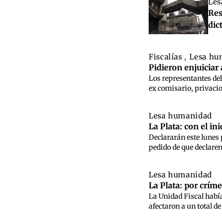
Les
Res
dic
Fiscalías
Lesa h
,
Pidieron enjuiciar
Los representantes del
ex comisario, privacio
Lesa humanidad
La Plata: con el i
Declararán este lunes 
pedido de que declaren
Lesa humanidad
La Plata: por crím
La Unidad Fiscal había
afectaron a un total de