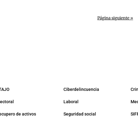
Página siguiente »
TAJO
Ciberdelincuencia
Cri
lectoral
Laboral
Med
ecupero de activos
Seguridad social
SIF