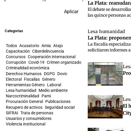
La Plata: reanudar
El debate se desarrolla
Aplicar
las quince personas acu
Categorias
Lesa humanidad
La Plata: proponen
La fiscalía especiali
Todos
Acusatorio
Amia
Atajo
solicitaron informes a
Capacitación
Ciberdelincuencia
Concursos
Cooperación internacional
Corrupción
Covid-19
Crimen organizado
Les
Criminalidad económica
Pro
Derechos Humanos
DGPG
Dovic
Electoral
Fiscalías
Género
Herramientas Género
Laboral
Lesa humanidad
Medio ambiente
Narcocriminalidad
Pami
Les
Procuración General
Publicaciones
El 
Recupero de activos
Seguridad social
Cit
SIFRAI
Trata de personas
Usuarios y consumidores
Violencia institucional