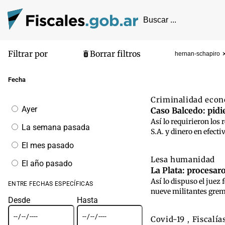
Filtrar por
Borrar filtros
hernan-schapiro
Pantalla de
Fecha
Criminalidad eco
Filtrar
Ayer
Caso Balcedo: pidi
por
Así lo requirieron los
fecha
La semana pasada
S.A. y dinero en efect
El mes pasado
Lesa humanidad
El año pasado
La Plata: procesar
Así lo dispuso el juez
ENTRE FECHAS ESPECÍFICAS
nueve militantes gremia
Desde
Hasta
Covid-19
Fiscalía
,