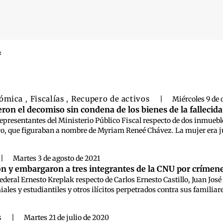
 búsqueda
nómica
Fiscalías
Recupero de activos
,
,
|
Miércoles 9 de 
eron el decomiso sin condena de los bienes de la fallecid
 representantes del Ministerio Público Fiscal respecto de dos inmueb
ivo, que figuraban a nombre de Myriam Reneé Chávez. La mujer era juz
|
Martes 3 de agosto de 2021
on y embargaron a tres integrantes de la CNU por críme
 federal Ernesto Kreplak respecto de Carlos Ernesto Castillo, Juan J
les y estudiantiles y otros ilícitos perpetrados contra sus familiares
s
|
Martes 21 de julio de 2020