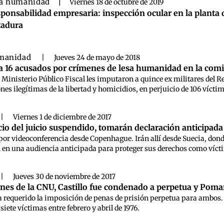
a humanidad
|
Viernes 18 de octubre de 2019
ponsabilidad empresaria: inspección ocular en la planta 
tadura
umanidad
|
Jueves 24 de mayo de 2018
 a 16 acusados por crímenes de lesa humanidad en la comi
 Ministerio Público Fiscal les imputaron a quince ex militares del R
nes ilegítimas de la libertad y homicidios, en perjuicio de 106 víctim
|
Viernes 1 de diciembre de 2017
nicio del juicio suspendido, tomarán declaración anticipa
por videoconferencia desde Copenhague. Irán allí desde Suecia, donde 
 en una audiencia anticipada para proteger sus derechos como víctim
|
Jueves 30 de noviembre de 2017
enes de la CNU, Castillo fue condenado a perpetua y Poma
 requerido la imposición de penas de prisión perpetua para ambos. 
 siete víctimas entre febrero y abril de 1976.