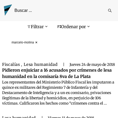
Reali
busq
Pantalla de búsqueda
Filtrar
Ordenar por
marcelo-molina
Fiscalías
Lesa humanidad
,
|
Jueves 24 de mayo de 2018
Pidieron enjuiciar a 16 acusados por crímenes de lesa
humanidad en la comisaría 8va de La Plata
Los representantes del Ministerio Público Fiscal les imputaron a
quince ex militares del Regimiento 7 de Infantería y del
Destacamento de Inteligencia y a un ex comisario, privaciones
ilegítimas de la libertad y homicidios, en perjuicio de 106
víctimas. Calificaron los hechos como “crímenes contra el ...
Lesa humanidad