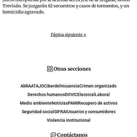
Trevisán. Se juzgarán 62 secuestros y casos de tormentos, y un
homicidio agravado.
Página siguiente »
Otras secciones
AMIA
ATAJO
Ciberdelincuencia
Crimen organizado
Derechos humanos
DOVIC
Electoral
Laboral
Medio ambiente
Noticias
PAMI
Recupero de activos
Seguridad social
SIFRAI
Usuarios y consumidores
Violencia institucional
Contáctanos