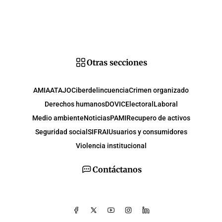
Otras secciones
AMIA
ATAJO
Ciberdelincuencia
Crimen organizado
Derechos humanos
DOVIC
Electoral
Laboral
Medio ambiente
Noticias
PAMI
Recupero de activos
Seguridad social
SIFRAI
Usuarios y consumidores
Violencia institucional
Contáctanos