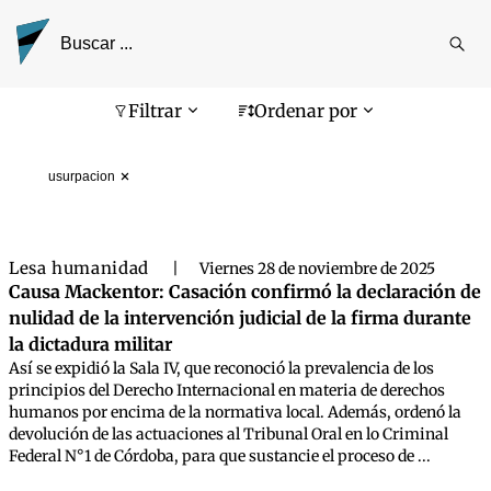
Reali
busq
Pantalla de búsqueda
Filtrar
Ordenar por
usurpacion
Lesa humanidad
|
Viernes 28 de noviembre de 2025
Causa Mackentor: Casación confirmó la declaración de
nulidad de la intervención judicial de la firma durante
la dictadura militar
Así se expidió la Sala IV, que reconoció la prevalencia de los
principios del Derecho Internacional en materia de derechos
humanos por encima de la normativa local. Además, ordenó la
devolución de las actuaciones al Tribunal Oral en lo Criminal
Federal N°1 de Córdoba, para que sustancie el proceso de ...