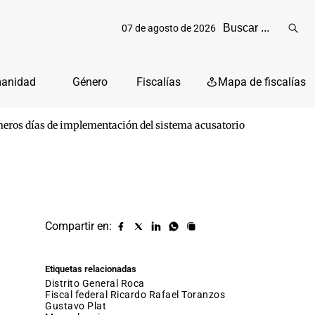
07 de agosto de 2026
Reali
busq
manidad
Género
Fiscalías
Mapa de fiscalías
rimeros días de implementación del sistema acusatorio
Compartir en:
Compartir
Compartir
Compartir
Compartir
Copiar
URL
en
en
en
en
facebook
X
Linkedin
Whatsapp
Etiquetas relacionadas
(twitter)
Distrito General Roca
fiscal federal Ricardo Rafael Toranzos
Gustavo Plat