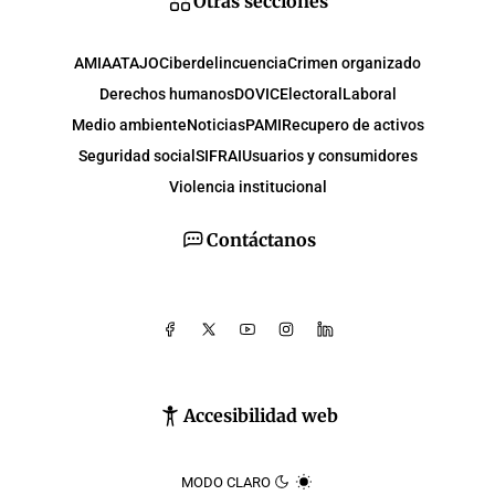
Otras secciones
AMIA
ATAJO
Ciberdelincuencia
Crimen organizado
Derechos humanos
DOVIC
Electoral
Laboral
Medio ambiente
Noticias
PAMI
Recupero de activos
Seguridad social
SIFRAI
Usuarios y consumidores
Violencia institucional
Contáctanos
Accesibilidad web
MODO CLARO