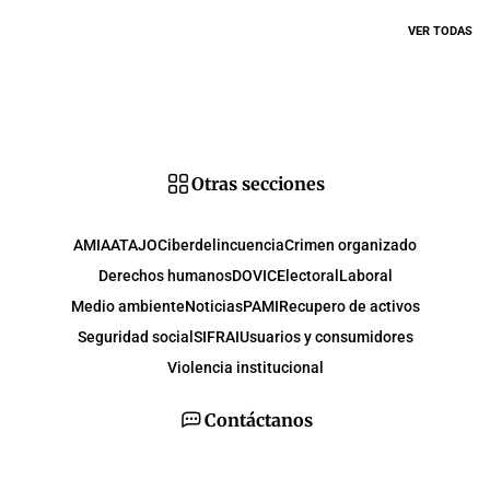
VER TODAS
Otras secciones
AMIA
ATAJO
Ciberdelincuencia
Crimen organizado
Derechos humanos
DOVIC
Electoral
Laboral
Medio ambiente
Noticias
PAMI
Recupero de activos
Seguridad social
SIFRAI
Usuarios y consumidores
Violencia institucional
Contáctanos