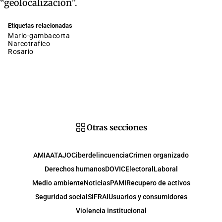
“geolocalización”.
Etiquetas relacionadas
mario-gambacorta
narcotrafico
rosario
Otras secciones
AMIA
ATAJO
Ciberdelincuencia
Crimen organizado
Derechos humanos
DOVIC
Electoral
Laboral
Medio ambiente
Noticias
PAMI
Recupero de activos
Seguridad social
SIFRAI
Usuarios y consumidores
Violencia institucional