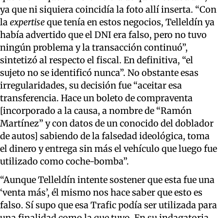
ya que ni siquiera coincidía la foto allí inserta.
“Con
la
expertise
que tenía en estos negocios, Telleldín ya
había advertido que el DNI era falso, pero no tuvo
ningún problema y la transacción continuó”,
sintetizó al respecto el fiscal.
En definitiva, “
el
sujeto no se identificó nunca”.
No obstante esas
irregularidades, su decisión fue “aceitar esa
transferencia. Hace un boleto de compraventa
[incorporado a la causa,
a nombre de “Ramón
Martínez” y con datos de un conocido del doblador
de autos
] sabiendo de la falsedad ideológica, toma
el dinero y entrega sin más el vehículo que luego fue
utilizado como coche-bomba”.
“Aunque Telleldín intente sostener que esta fue una
‘venta más’, él mismo nos hace saber que esto es
falso. Sí supo que esa Trafic podía ser utilizada para
una finalidad como la que tuvo. En su indagatoria