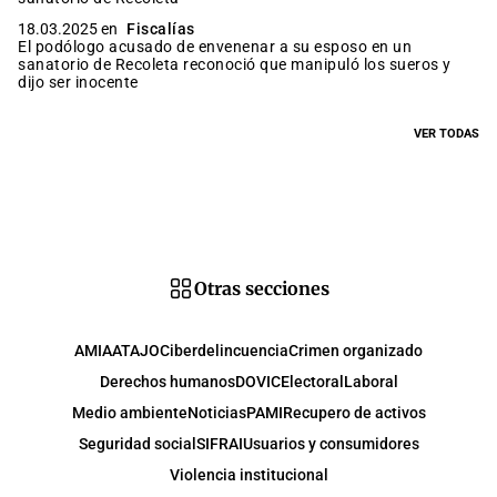
18.03.2025 en
Fiscalías
El podólogo acusado de envenenar a su esposo en un
sanatorio de Recoleta reconoció que manipuló los sueros y
dijo ser inocente
VER TODAS
Otras secciones
AMIA
ATAJO
Ciberdelincuencia
Crimen organizado
Derechos humanos
DOVIC
Electoral
Laboral
Medio ambiente
Noticias
PAMI
Recupero de activos
Seguridad social
SIFRAI
Usuarios y consumidores
Violencia institucional