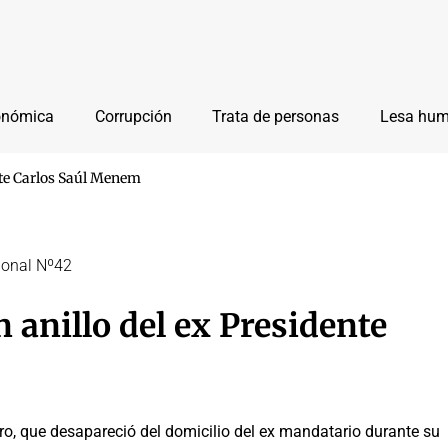
onómica
Corrupción
Trata de personas
Lesa hu
ente Carlos Saúl Menem
cional Nº42
n anillo del ex Presidente
ro, que desapareció del domicilio del ex mandatario durante su