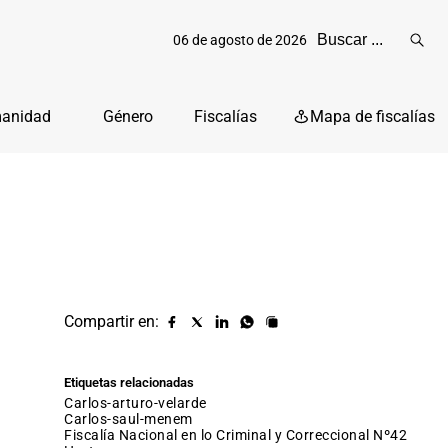
06 de agosto de 2026
Reali
busq
manidad
Género
Fiscalías
Mapa de fiscalías
Compartir en:
Compartir
Compartir
Compartir
Compartir
Copiar
URL
en
en
en
en
facebook
X
Linkedin
Whatsapp
Etiquetas relacionadas
(twitter)
carlos-arturo-velarde
carlos-saul-menem
Fiscalía Nacional en lo Criminal y Correccional Nº42