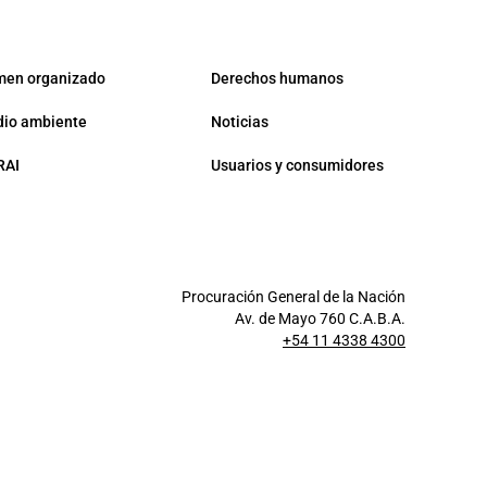
men organizado
Derechos humanos
io ambiente
Noticias
RAI
Usuarios y consumidores
Procuración General de la Nación
Av. de Mayo 760 C.A.B.A.
+54 11 4338 4300