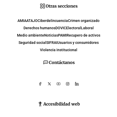
Otras secciones
AMIA
ATAJO
Ciberdelincuencia
Crimen organizado
Derechos humanos
DOVIC
Electoral
Laboral
Medio ambiente
Noticias
PAMI
Recupero de activos
Seguridad social
SIFRAI
Usuarios y consumidores
Violencia institucional
Contáctanos
Accesibilidad web