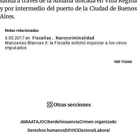
salida a través de la Aduana ubicada en Villa Regina
y por intermedio del puerto de la Ciudad de Buenos
Aires.
Notas relacionadas
3.05.2017 en
Fiscalías
,
Narcocriminalidad
Manzanas Blancas II: la Fiscalía solicitó enjuiciar a los cinco
imputados
VER TODAS
Otras secciones
AMIA
ATAJO
Ciberdelincuencia
Crimen organizado
Derechos humanos
DOVIC
Electoral
Laboral