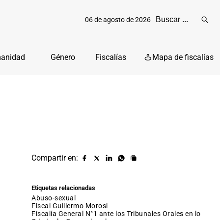
06 de agosto de 2026
Reali
busq
manidad
Género
Fiscalías
Mapa de fiscalías
Compartir en:
Compartir
Compartir
Compartir
Compartir
Copiar
URL
en
en
en
en
facebook
X
Linkedin
Whatsapp
Etiquetas relacionadas
(twitter)
abuso-sexual
fiscal Guillermo Morosi
Fiscalía General N°1 ante los Tribunales Orales en lo