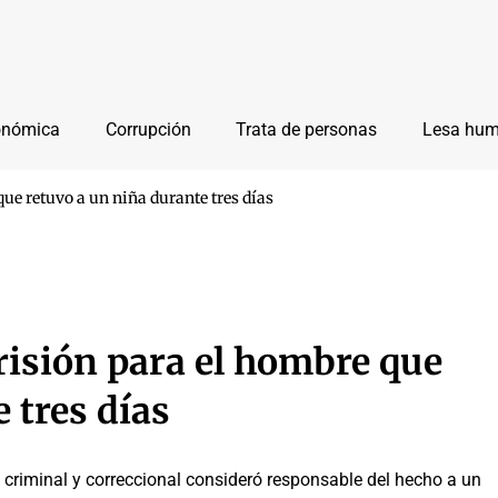
onómica
Corrupción
Trata de personas
Lesa hu
que retuvo a un niña durante tres días
risión para el hombre que
 tres días
o criminal y correccional consideró responsable del hecho a un