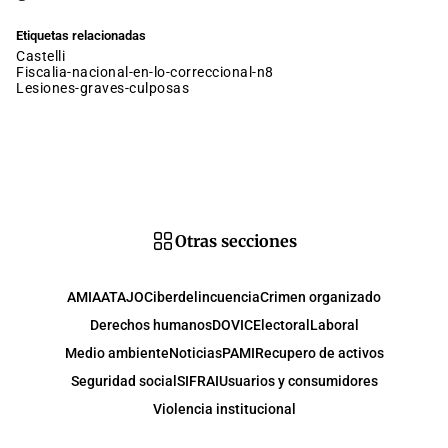
Etiquetas relacionadas
castelli
fiscalia-nacional-en-lo-correccional-n8
lesiones-graves-culposas
Otras secciones
AMIA
ATAJO
Ciberdelincuencia
Crimen organizado
Derechos humanos
DOVIC
Electoral
Laboral
Medio ambiente
Noticias
PAMI
Recupero de activos
Seguridad social
SIFRAI
Usuarios y consumidores
Violencia institucional