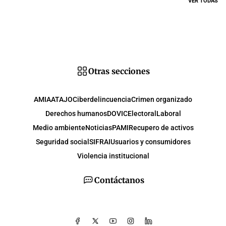
VER TODAS
Otras secciones
AMIA
ATAJO
Ciberdelincuencia
Crimen organizado
Derechos humanos
DOVIC
Electoral
Laboral
Medio ambiente
Noticias
PAMI
Recupero de activos
Seguridad social
SIFRAI
Usuarios y consumidores
Violencia institucional
Contáctanos