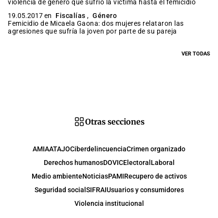
violencia de género que sufrió la víctima hasta el femicidio
19.05.2017 en
Fiscalías
,
Género
Femicidio de Micaela Gaona: dos mujeres relataron las
agresiones que sufría la joven por parte de su pareja
VER TODAS
Otras secciones
AMIA
ATAJO
Ciberdelincuencia
Crimen organizado
Derechos humanos
DOVIC
Electoral
Laboral
Medio ambiente
Noticias
PAMI
Recupero de activos
Seguridad social
SIFRAI
Usuarios y consumidores
Violencia institucional