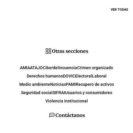
VER TODAS
Otras secciones
AMIA
ATAJO
Ciberdelincuencia
Crimen organizado
Derechos humanos
DOVIC
Electoral
Laboral
Medio ambiente
Noticias
PAMI
Recupero de activos
Seguridad social
SIFRAI
Usuarios y consumidores
Violencia institucional
Contáctanos