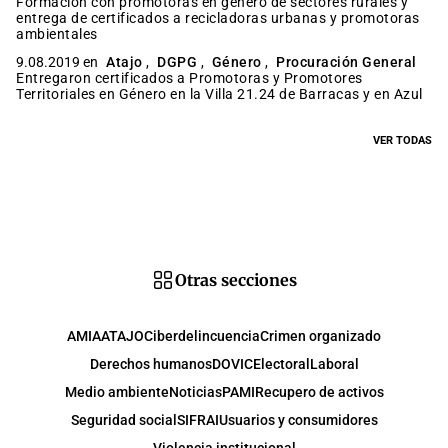
Formación con promotoras en género de sectores rurales y
entrega de certificados a recicladoras urbanas y promotoras
ambientales
9.08.2019 en
Atajo
,
DGPG
,
Género
,
Procuración General
Entregaron certificados a Promotoras y Promotores
Territoriales en Género en la Villa 21.24 de Barracas y en Azul
VER TODAS
Otras secciones
AMIA
ATAJO
Ciberdelincuencia
Crimen organizado
Derechos humanos
DOVIC
Electoral
Laboral
Medio ambiente
Noticias
PAMI
Recupero de activos
Seguridad social
SIFRAI
Usuarios y consumidores