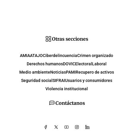
Otras secciones
AMIA
ATAJO
Ciberdelincuencia
Crimen organizado
Derechos humanos
DOVIC
Electoral
Laboral
Medio ambiente
Noticias
PAMI
Recupero de activos
Seguridad social
SIFRAI
Usuarios y consumidores
Violencia institucional
Contáctanos