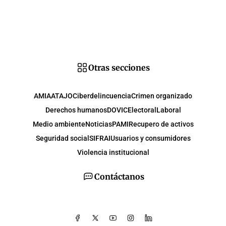
Otras secciones
AMIA
ATAJO
Ciberdelincuencia
Crimen organizado
Derechos humanos
DOVIC
Electoral
Laboral
Medio ambiente
Noticias
PAMI
Recupero de activos
Seguridad social
SIFRAI
Usuarios y consumidores
Violencia institucional
Contáctanos