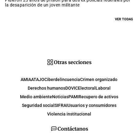
Pidieron 25 años de prisión para dos ex policías federales por
la desaparición de un joven militante
VER TODAS
Otras secciones
AMIA
ATAJO
Ciberdelincuencia
Crimen organizado
Derechos humanos
DOVIC
Electoral
Laboral
Medio ambiente
Noticias
PAMI
Recupero de activos
Seguridad social
SIFRAI
Usuarios y consumidores
Violencia institucional
Contáctanos