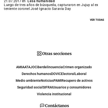
21.07.2017 en
Lesa humanidad
Luego de tres años de búsqueda, capturaron en Jujuy al ex
teniente coronel José Ignacio Saravia Day
VER TODAS
Otras secciones
AMIA
ATAJO
Ciberdelincuencia
Crimen organizado
Derechos humanos
DOVIC
Electoral
Laboral
Medio ambiente
Noticias
PAMI
Recupero de activos
Seguridad social
SIFRAI
Usuarios y consumidores
Violencia institucional
Contáctanos