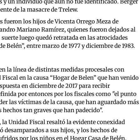
 y un individuo que aún no fue identificado. Berger
ente de la masacre de Trelew.
s fueron los hijos de Vicenta Orrego Meza de
jandro Mariano Ramírez, quienes fueron dejados al
a suerte luego quedó retratada en las atrocidades
de Belén”, entre marzo de 1977 y diciembre de 1983.
en la línea de distintas medidas procesales con
d Fiscal en la causa “Hogar de Belen” que han venido
spuesta en diciembre de 2017 para recibir
efinida por entonces por los fiscales como "el punto
der las víctimas de la causa, que han aguardado más
s hechos tan graves que han padecido".
, la Unidad Fiscal resaltó la evidente conexidad
jó desamparados a sus hijos, y los hechos de
ufridos por los niños en el Hogar Casa de Belén.