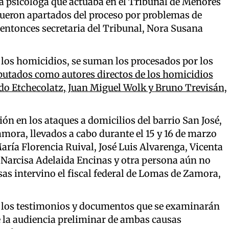
la psicóloga que actuaba en el Tribunal de Menores
ueron apartados del proceso por problemas de
a entonces secretaria del Tribunal, Nora Susana
e los homicidios, se suman los procesados por los
putados como autores directos de los homicidios
do Etchecolatz, Juan Miguel Wolk y Bruno Trevisán,
ón en los ataques a domicilios del barrio San José,
mora, llevados a cabo durante el 15 y 16 de marzo
María Florencia Ruival, José Luis Alvarenga, Vicenta
 Narcisa Adelaida Encinas y otra persona aún no
sas intervino el fiscal federal de Lomas de Zamora,
os los testimonios y documentos que se examinarán
ue la audiencia preliminar de ambas causas