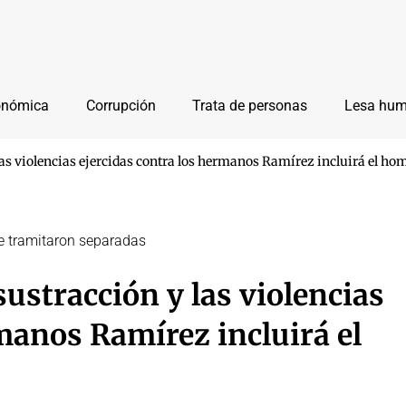
onómica
Corrupción
Trata de personas
Lesa hu
y las violencias ejercidas contra los hermanos Ramírez incluirá el h
que tramitaron separadas
 sustracción y las violencias
manos Ramírez incluirá el