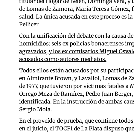
titular del Hogar de Belén, Dominga Vera, y 
de Lomas de Zamora, María Teresa Gómez, f
salud. La única acusada en este proceso es l
Pellicer.
Con la unificación del debate con la causa d
homicidios:
seis ex policías bonaerenses im
agravados, y los ex comisarios Miguel Osval
acusados como autores mediatos.
Todos ellos están acusados por su participaci
en Almirante Brown, y Lavallol, Lomas de Za
de 1977, que tuvieron por víctimas fatales a 
Orrego Meza de Ramírez, Pedro Juan Berger,
identificada. En la instrucción de ambas cau
Sergio Mola.
En el proveído de prueba, que contiene tod
en el juicio, el TOCF1 de La Plata dispuso q