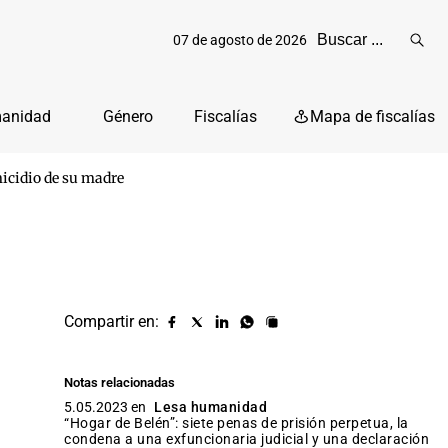
07 de agosto de 2026
Reali
busq
manidad
Género
Fiscalías
Mapa de fiscalías
omicidio de su madre
Compartir en:
Compartir
Compartir
Compartir
Compartir
Copiar
URL
en
en
en
en
facebook
X
Linkedin
Whatsapp
Notas relacionadas
(twitter)
5.05.2023 en
Lesa humanidad
“Hogar de Belén”: siete penas de prisión perpetua, la
condena a una exfuncionaria judicial y una declaración