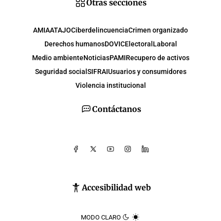
Otras secciones
AMIA
ATAJO
Ciberdelincuencia
Crimen organizado
Derechos humanos
DOVIC
Electoral
Laboral
Medio ambiente
Noticias
PAMI
Recupero de activos
Seguridad social
SIFRAI
Usuarios y consumidores
Violencia institucional
Contáctanos
Accesibilidad web
MODO CLARO