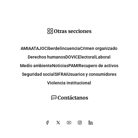
Otras secciones
AMIA
ATAJO
Ciberdelincuencia
Crimen organizado
Derechos humanos
DOVIC
Electoral
Laboral
Medio ambiente
Noticias
PAMI
Recupero de activos
Seguridad social
SIFRAI
Usuarios y consumidores
Violencia institucional
Contáctanos