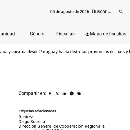
05 de agosto de 2026
Reali
busq
manidad
Género
Fiscalías
Mapa de fiscalías
ana y cocaína desde Paraguay hacia distintas provincias del país y
Compartir en:
Compartir
Compartir
Compartir
Compartir
Copiar
URL
en
en
en
en
facebook
X
Linkedin
Whatsapp
Etiquetas relacionadas
(twitter)
Benítez
Diego Solernó
Dirección General de Cooperación Regional e