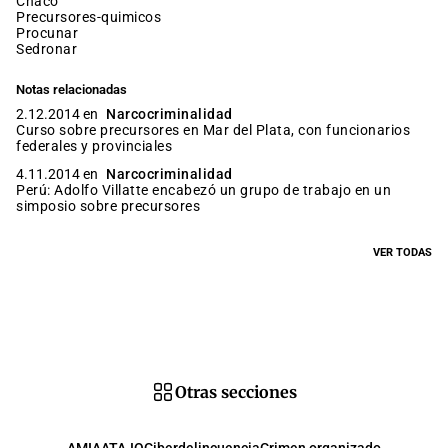
chaco
precursores-quimicos
procunar
sedronar
Notas relacionadas
2.12.2014 en
Narcocriminalidad
Curso sobre precursores en Mar del Plata, con funcionarios
federales y provinciales
4.11.2014 en
Narcocriminalidad
Perú: Adolfo Villatte encabezó un grupo de trabajo en un
simposio sobre precursores
VER TODAS
Otras secciones
AMIA
ATAJO
Ciberdelincuencia
Crimen organizado