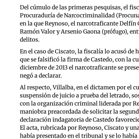
Del cúmulo de las primeras pesquisas, el fisca
Procuraduría de Narcocriminalidad (Procuna
en la que Reynoso, el narcotraficante Delfín
Ramón Valor y Arsenio Gaona (prófugo), entr
delitos.
En el caso de Ciscato, la fiscalía lo acusó de
que se falsificó la firma de Castedo, con la c
diciembre de 2013 el narcotraficante se pres
negó a declarar.
Al respecto, Villalba, en el dictamen por el c
suspensión de juicio a prueba del letrado, s
con la organización criminal liderada por Rey
maniobra preacordada de solicitar la segund
declaración indagatoria de Castedo favorec
El acta, rubricada por Reynoso, Ciscato y un
había presentado en el tribunal y se lo habí