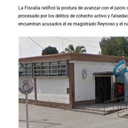
La Fiscalía ratificó la postura de avanzar con el juici
procesado por los delitos de cohecho activo y falsed
encuentran acusados el ex magistrado Reynoso y el na