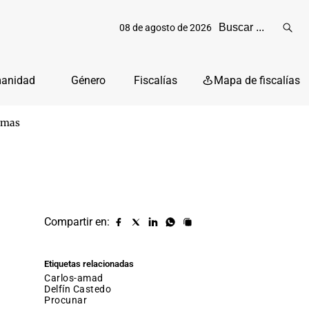
08 de agosto de 2026
Reali
busq
manidad
Género
Fiscalías
Mapa de fiscalías
oimas
Compartir en:
Compartir
Compartir
Compartir
Compartir
Copiar
URL
en
en
en
en
facebook
X
Linkedin
Whatsapp
Etiquetas relacionadas
(twitter)
carlos-amad
Delfín Castedo
procunar