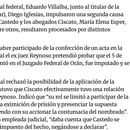
l federal, Eduardo Villalba, junto al titular de la
r), Diego Iglesias, impulsaron una segunda causa
 Castedo y los abogados Ciscato, María Elena Esper,
e otros, resultaron procesados por distintos
 haber participado de la confección de un acta en la
ual el ex juez Reynoso pretendió probar que el 5 de
entó en el Juzgado Federal de Orán, fue imputado y se
ual rechazó la posibilidad de la aplicación de la
ostuvo que Ciscato efectivamente tuvo una relación
noso. Indicó que “su rol se limitó a participar de la
a eximición de prisión y presenciar la supuesta
iendo con su accionar la contumacia del nombrado”.
a empleada judicial, “daba cuenta que Castedo se
a impuesto del hecho, negándose a declarar”.