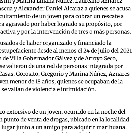
ustín y Marina Liliana Núñez, Laureano Aznarez
Pascua y Alexander Daniel Alcaraz a quienes se acusa
ocultamiento de un joven para cobrar un rescate a
tra agravado por haber logrado su propósito, por
activa y por la intervención de tres o más personas.
usados de haber organizado y financiado la
stupefaciente desde al menos el 24 de julio del 2021
es de Villa Gobernador Gálvez y de Arroyo Seco,
 se valieron de una red de personas integrada por
, Casas, Gorosito, Gregorio y Marina Núñez, Aznares
oven menor de 18 años, quienes se ocupaban de la
l se valían de violencia e intimidación.
tro extorsivo de un joven, ocurrido en la noche del
n punto de venta de drogas, ubicado en la localidad
l lugar junto a un amigo para adquirir marihuana.