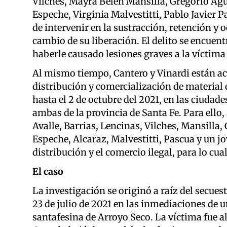
Vílches, Mayra Belén Mansilla, Gregorio Ag
Espeche, Virginia Malvestitti, Pablo Javier 
de intervenir en la sustracción, retención y 
cambio de su liberación. El delito se encuen
haberle causado lesiones graves a la víctima 
Al mismo tiempo, Cantero y Vinardi están ac
distribución y comercialización de material e
hasta el 2 de octubre del 2021, en las ciudad
ambas de la provincia de Santa Fe. Para ello,
Avalle, Barrias, Lencinas, Vilches, Mansilla
Espeche, Alcaraz, Malvestitti, Pascua y un j
distribución y el comercio ilegal, para lo cua
El caso
La investigación se originó a raíz del secues
23 de julio de 2021 en las inmediaciones de u
santafesina de Arroyo Seco. La víctima fue a