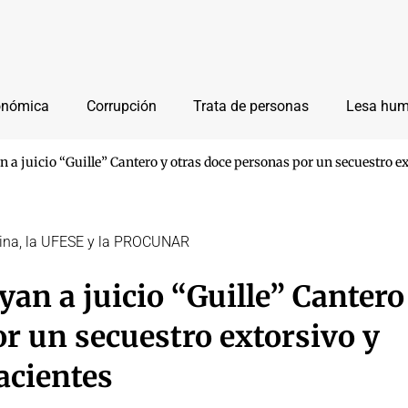
onómica
Corrupción
Trata de personas
Lesa hu
n a juicio “Guille” Cantero y otras doce personas por un secuestro e
arina, la UFESE y la PROCUNAR
yan a juicio “Guille” Cantero
r un secuestro extorsivo y
acientes