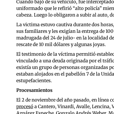
Cuando bajó de su vehículo, fue interceptado
uniformado que le refirió “alto policía” mien
cabeza. Luego lo obligaron a subir al auto, 
La victima estuvo cautiva durante dos horas
sus familiares y les exigían la entrega de 100
madrugada del 24 de julio- en la localidad d
rescate de 10 mil dólares y algunas joyas.
El testimonio de la víctima permitió establec
vinculado a una deuda originada por el tráfico
existía un grupo de personas organizadas po
estaban alojados en el pabellón 7 de la Unid
estupefacientes.
Procesamientos
El 2 de noviembre del año pasado, en línea c
procesó
a Cantero, Vinardi, Avalle, Lencina,
Aznárez Espeche, Gonzalo Andrés Weber, Malv