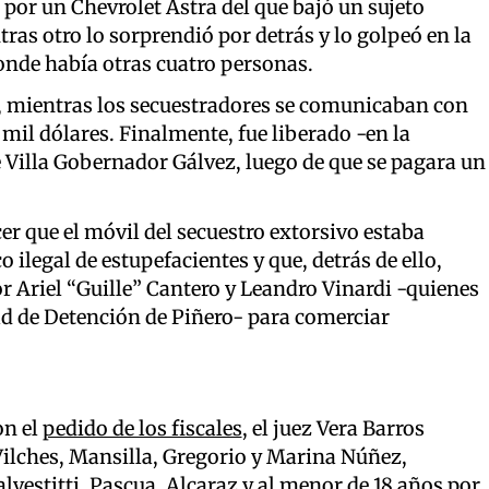
 por un Chevrolet Astra del que bajó un sujeto
tras otro lo sorprendió por detrás y lo golpeó en la
donde había otras cuatro personas.
, mientras los secuestradores se comunicaban con
 mil dólares. Finalmente, fue liberado -en la
e Villa Gobernador Gálvez, luego de que se pagara un
er que el móvil del secuestro extorsivo estaba
 ilegal de estupefacientes y que, detrás de ello,
r Ariel “Guille” Cantero y Leandro Vinardi -quienes
ad de Detención de Piñero- para comerciar
on el
pedido de los fiscales
, el juez Vera Barros
 Vilches, Mansilla, Gregorio y Marina Núñez,
estitti, Pascua, Alcaraz y al menor de 18 años por