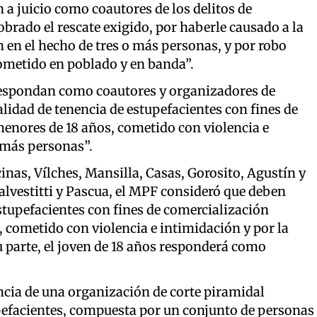
 a juicio como coautores de los delitos de
brado el rescate exigido, por haberle causado a la
n en el hecho de tres o más personas, y por robo
ometido en poblado y en banda”.
respondan como coautores y organizadores de
dalidad de tenencia de estupefacientes con fines de
menores de 18 años, cometido con violencia e
o más personas”.
inas, Vílches, Mansilla, Casas, Gorosito, Agustín y
lvestitti y Pascua, el MPF consideró que deben
tupefacientes con fines de comercialización
 cometido con violencia e intimidación y por la
u parte, el joven de 18 años responderá como
ncia de una organización de corte piramidal
tupefacientes, compuesta por un conjunto de personas