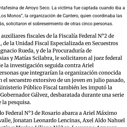
santafesina de Arroyo Seco. La víctima fue captada cuando iba a
Los Monos”, la organización de Cantero, quien coordinaba las
ás, solicitaron el sobreseimiento de otras cinco personas.
auxiliares fiscales de la Fiscalía Federal N°2 de
 de la Unidad Fiscal Especializada en Secuestros
gnacio Rueda, y de la Procuraduría de
 y Matías Scilabra, le solicitaron al juez federal
de la investigación seguida contra Ariel
ersonas que integrarían la organización conocida
el secuestro extorsivo de un joven en julio pasado,
Ministerio Público Fiscal también les imputó la
a Gobernador Gálvez, desbaratada durante una serie
 la pesquisa.
ado Federal N°3 de Rosario abarca a Ariel Máximo
Avalle, Jonatan Leonardo Lencinas, Axel Aldo Nahuel