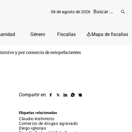
06 de agosto de 2026
Reali
busq
manidad
Género
Fiscalías
Mapa de fiscalías
xtorsivo y por comercio de estupefacientes
Compartir en:
Compartir
Compartir
Compartir
Compartir
Copiar
URL
en
en
en
en
facebook
X
Linkedin
Whatsapp
Etiquetas relacionadas
(twitter)
claudio-kishimoto
comercio de drogas agravado
diego-iglesias