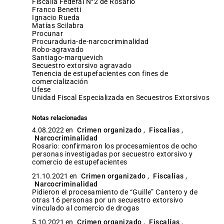
Fiscalía Federal N°2 de Rosario
Franco Benetti
Ignacio Rueda
Matías Scilabra
procunar
procuraduria-de-narcocriminalidad
robo-agravado
santiago-marquevich
secuestro extorsivo agravado
tenencia de estupefacientes con fines de
comercialización
Ufese
Unidad Fiscal Especializada en Secuestros Extorsivos
Notas relacionadas
4.08.2022 en
Crimen organizado
,
Fiscalías
,
Narcocriminalidad
Rosario: confirmaron los procesamientos de ocho
personas investigadas por secuestro extorsivo y
comercio de estupefacientes
21.10.2021 en
Crimen organizado
,
Fiscalías
,
Narcocriminalidad
Pidieron el procesamiento de “Guille” Cantero y de
otras 16 personas por un secuestro extorsivo
vinculado al comercio de drogas
5.10.2021 en
Crimen organizado
,
Fiscalías
,