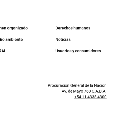
men organizado
Derechos humanos
io ambiente
Noticias
RAI
Usuarios y consumidores
Procuración General de la Nación
Av. de Mayo 760 C.A.B.A.
+54 11 4338 4300