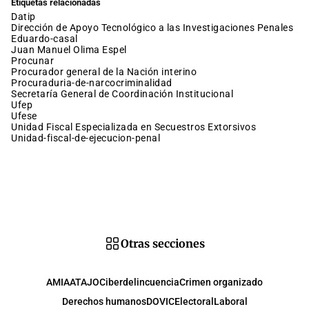
Etiquetas relacionadas
datip
Dirección de Apoyo Tecnológico a las Investigaciones Penales
eduardo-casal
Juan Manuel Olima Espel
procunar
procurador general de la Nación interino
procuraduria-de-narcocriminalidad
Secretaría General de Coordinación Institucional
ufep
Ufese
Unidad Fiscal Especializada en Secuestros Extorsivos
unidad-fiscal-de-ejecucion-penal
Otras secciones
AMIA
ATAJO
Ciberdelincuencia
Crimen organizado
Derechos humanos
DOVIC
Electoral
Laboral