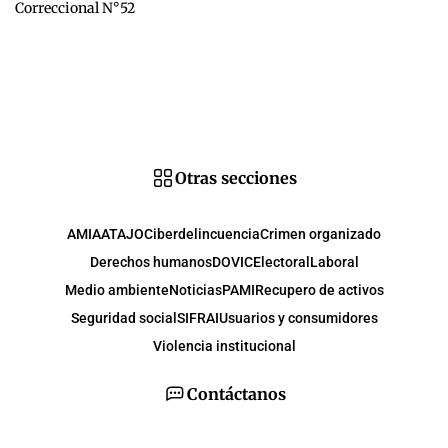
Correccional N°52
Otras secciones
AMIA
ATAJO
Ciberdelincuencia
Crimen organizado
Derechos humanos
DOVIC
Electoral
Laboral
Medio ambiente
Noticias
PAMI
Recupero de activos
Seguridad social
SIFRAI
Usuarios y consumidores
Violencia institucional
Contáctanos