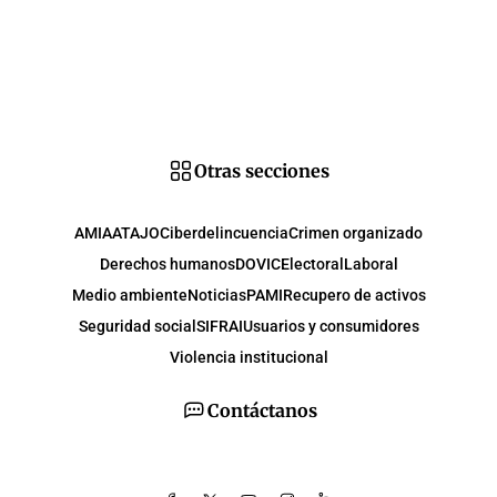
Otras secciones
AMIA
ATAJO
Ciberdelincuencia
Crimen organizado
Derechos humanos
DOVIC
Electoral
Laboral
Medio ambiente
Noticias
PAMI
Recupero de activos
Seguridad social
SIFRAI
Usuarios y consumidores
Violencia institucional
Contáctanos