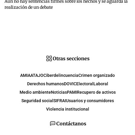
Aun no hay sentencias firmes sobre los hechos y se aguarda la
realización de un debate
Otras secciones
AMIA
ATAJO
Ciberdelincuencia
Crimen organizado
Derechos humanos
DOVIC
Electoral
Laboral
Medio ambiente
Noticias
PAMI
Recupero de activos
Seguridad social
SIFRAI
Usuarios y consumidores
Violencia institucional
Contáctanos