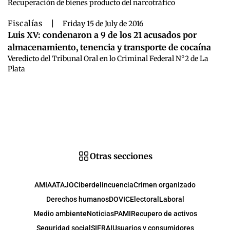
Recuperación de bienes producto del narcotráfico
Fiscalías
|
Friday 15 de July de 2016
Luis XV: condenaron a 9 de los 21 acusados por
almacenamiento, tenencia y transporte de cocaína
Veredicto del Tribunal Oral en lo Criminal Federal N°2 de La
Plata
Otras secciones
AMIA
ATAJO
Ciberdelincuencia
Crimen organizado
Derechos humanos
DOVIC
Electoral
Laboral
Medio ambiente
Noticias
PAMI
Recupero de activos
Seguridad social
SIFRAI
Usuarios y consumidores