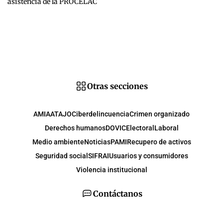
asistencia de la PROCELAC
Otras secciones
AMIA
ATAJO
Ciberdelincuencia
Crimen organizado
Derechos humanos
DOVIC
Electoral
Laboral
Medio ambiente
Noticias
PAMI
Recupero de activos
Seguridad social
SIFRAI
Usuarios y consumidores
Violencia institucional
Contáctanos