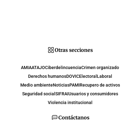
Otras secciones
AMIA
ATAJO
Ciberdelincuencia
Crimen organizado
Derechos humanos
DOVIC
Electoral
Laboral
Medio ambiente
Noticias
PAMI
Recupero de activos
Seguridad social
SIFRAI
Usuarios y consumidores
Violencia institucional
Contáctanos