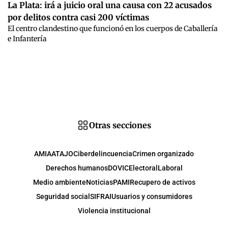
La Plata: irá a juicio oral una causa con 22 acusados
por delitos contra casi 200 víctimas
El centro clandestino que funcionó en los cuerpos de Caballería
e Infantería
Otras secciones
AMIA
ATAJO
Ciberdelincuencia
Crimen organizado
Derechos humanos
DOVIC
Electoral
Laboral
Medio ambiente
Noticias
PAMI
Recupero de activos
Seguridad social
SIFRAI
Usuarios y consumidores
Violencia institucional