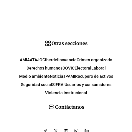
Otras secciones
AMIA
ATAJO
Ciberdelincuencia
Crimen organizado
Derechos humanos
DOVIC
Electoral
Laboral
Medio ambiente
Noticias
PAMI
Recupero de activos
Seguridad social
SIFRAI
Usuarios y consumidores
Violencia institucional
Contáctanos