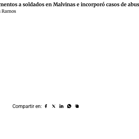
ormentos a soldados en Malvinas e incorporó casos de abu
es Ramos
Compartir en:
Compartir
Compartir
Compartir
Compartir
Copiar
URL
en
en
en
en
facebook
X
Linkedin
Whatsapp
(twitter)