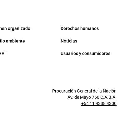
men organizado
Derechos humanos
io ambiente
Noticias
RAI
Usuarios y consumidores
Procuración General de la Nación
Av. de Mayo 760 C.A.B.A.
+54 11 4338 4300