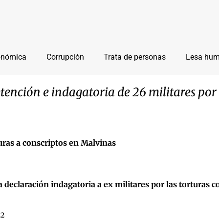
onómica
Corrupción
Trata de personas
Lesa hu
etención e indagatoria de 26 militares por
turas a conscriptos en Malvinas
 declaración indagatoria a ex militares por las torturas c
22