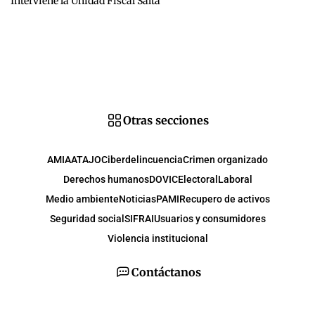
Interviene la Unidad Fiscal Salta
Otras secciones
AMIA
ATAJO
Ciberdelincuencia
Crimen organizado
Derechos humanos
DOVIC
Electoral
Laboral
Medio ambiente
Noticias
PAMI
Recupero de activos
Seguridad social
SIFRAI
Usuarios y consumidores
Violencia institucional
Contáctanos