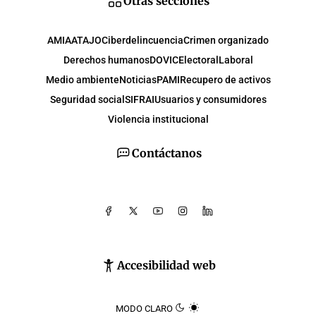
Otras secciones
AMIA
ATAJO
Ciberdelincuencia
Crimen organizado
Derechos humanos
DOVIC
Electoral
Laboral
Medio ambiente
Noticias
PAMI
Recupero de activos
Seguridad social
SIFRAI
Usuarios y consumidores
Violencia institucional
Contáctanos
Accesibilidad web
MODO CLARO