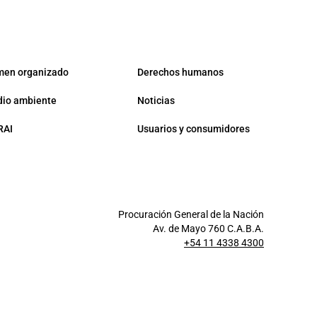
men organizado
Derechos humanos
io ambiente
Noticias
RAI
Usuarios y consumidores
Procuración General de la Nación
Av. de Mayo 760 C.A.B.A.
+54 11 4338 4300