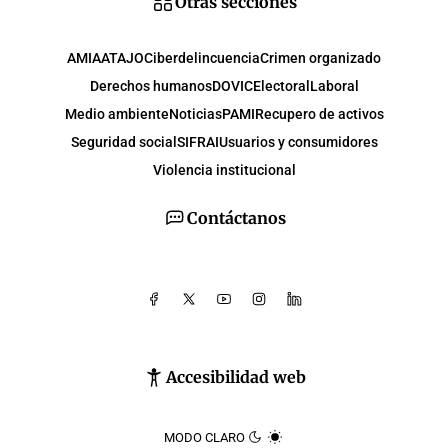
Otras secciones
AMIA
ATAJO
Ciberdelincuencia
Crimen organizado
Derechos humanos
DOVIC
Electoral
Laboral
Medio ambiente
Noticias
PAMI
Recupero de activos
Seguridad social
SIFRAI
Usuarios y consumidores
Violencia institucional
Contáctanos
Accesibilidad web
MODO CLARO